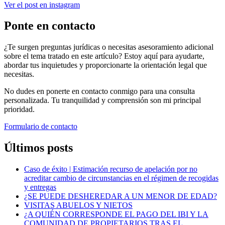
Ver el post en instagram
Ponte en contacto
¿Te surgen preguntas jurídicas o necesitas asesoramiento adicional
sobre el tema tratado en este artículo? Estoy aquí para ayudarte,
abordar tus inquietudes y proporcionarte la orientación legal que
necesitas.
No dudes en ponerte en contacto conmigo para una consulta
personalizada. Tu tranquilidad y comprensión son mi principal
prioridad.
Formulario de contacto
Últimos posts
Caso de éxito | Estimación recurso de apelación por no
acreditar cambio de circunstancias en el régimen de recogidas
y entregas
¿SE PUEDE DESHEREDAR A UN MENOR DE EDAD?
VISITAS ABUELOS Y NIETOS
¿A QUIÉN CORRESPONDE EL PAGO DEL IBI Y LA
COMUNIDAD DE PROPIETARIOS TRAS EL