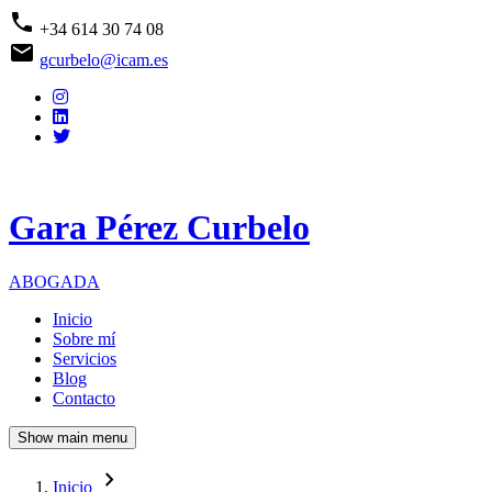
Pasar
phone
+34 614 30 74 08
al
email
contenido
gcurbelo@icam.es
principal
Gara Pérez Curbelo
ABOGADA
Inicio
Sobre mí
Navegación
Servicios
principal
Blog
Contacto
Show main menu
navigate_next
Inicio