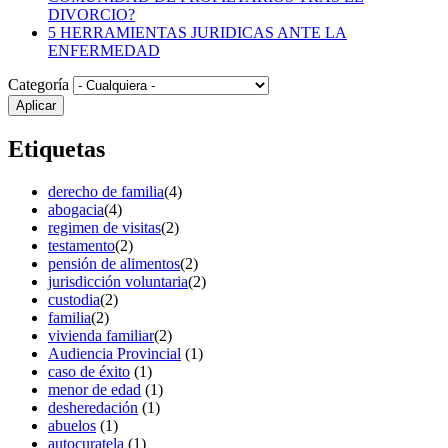
DIVORCIO?
5 HERRAMIENTAS JURIDICAS ANTE LA
ENFERMEDAD
Categoría
Etiquetas
derecho de familia
(4)
abogacia
(4)
regimen de visitas
(2)
testamento
(2)
pensión de alimentos
(2)
jurisdicción voluntaria
(2)
custodia
(2)
familia
(2)
vivienda familiar
(2)
Audiencia Provincial
(1)
caso de éxito
(1)
menor de edad
(1)
desheredación
(1)
abuelos
(1)
autocuratela
(1)