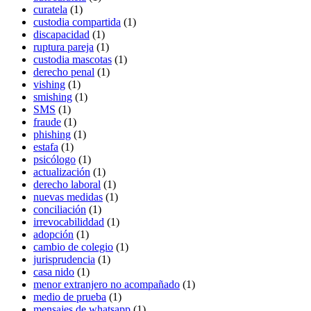
curatela
(1)
custodia compartida
(1)
discapacidad
(1)
ruptura pareja
(1)
custodia mascotas
(1)
derecho penal
(1)
vishing
(1)
smishing
(1)
SMS
(1)
fraude
(1)
phishing
(1)
estafa
(1)
psicólogo
(1)
actualización
(1)
derecho laboral
(1)
nuevas medidas
(1)
conciliación
(1)
irrevocabiliddad
(1)
adopción
(1)
cambio de colegio
(1)
jurisprudencia
(1)
casa nido
(1)
menor extranjero no acompañado
(1)
medio de prueba
(1)
mensajes de whatsapp
(1)